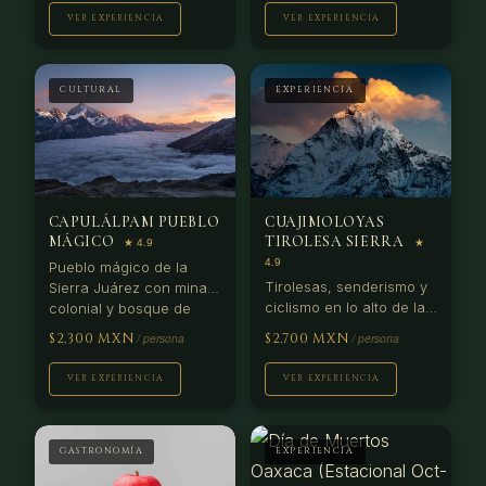
desde Huatulco.
VER EXPERIENCIA
VER EXPERIENCIA
CULTURAL
EXPERIENCIA
CAPULÁLPAM PUEBLO
CUAJIMOLOYAS
MÁGICO
TIROLESA SIERRA
Pueblo mágico de la
Tirolesas, senderismo y
Sierra Juárez con mina
ciclismo en lo alto de la
colonial y bosque de
Sierra Norte.
niebla. Comunidad
$2,300 MXN
$2,700 MXN
Temperatura 15°C
ecoturística premiada
cuando Oaxaca alcanza
por la ONU.
VER EXPERIENCIA
VER EXPERIENCIA
35°C.
GASTRONOMÍA
EXPERIENCIA