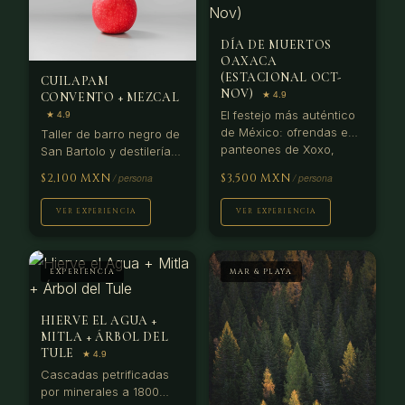
DÍA DE MUERTOS
OAXACA
(ESTACIONAL OCT-
CUILAPAM
NOV)
CONVENTO + MEZCAL
El festejo más auténtico
de México: ofrendas en
Taller de barro negro de
panteones de Xoxo,
San Bartolo y destilería
comparsa en calles del
de mezcal artesanal.
$2,100 MXN
$3,500 MXN
centro y convite
Degustación incluida.
indígena. Solo disponible
VER EXPERIENCIA
VER EXPERIENCIA
31 oct–2 nov.
EXPERIENCIA
MAR & PLAYA
HIERVE EL AGUA +
MITLA + ÁRBOL DEL
TULE
Cascadas petrificadas
por minerales a 1800