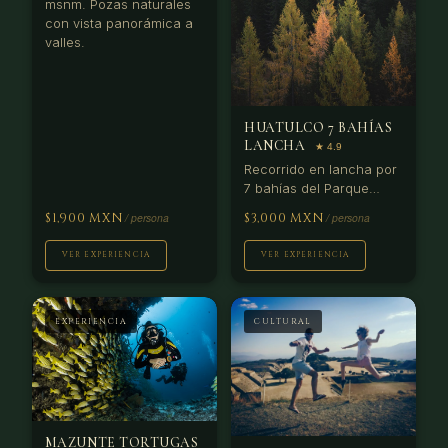
msnm. Pozas naturales
con vista panorámica a
valles.
HUATULCO 7 BAHÍAS
LANCHA
Recorrido en lancha por
7 bahías del Parque
Nacional Huatulco:
$1,900 MXN
$3,000 MXN
Cacaluta (de películas),
San Agustín (snorkel) y
VER EXPERIENCIA
VER EXPERIENCIA
La India (iguana y
tortugas). Almuerzo en
playa sin caminos.
EXPERIENCIA
CULTURAL
MAZUNTE TORTUGAS