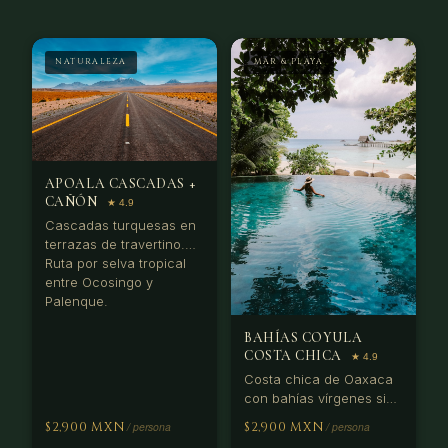
NATURALEZA
MAR & PLAYA
APOALA CASCADAS +
CAÑÓN
Cascadas turquesas en
terrazas de travertino.
Ruta por selva tropical
entre Ocosingo y
Palenque.
BAHÍAS COYULA
COSTA CHICA
Costa chica de Oaxaca
con bahías vírgenes sin
carretera. Solo
$2,900 MXN
$2,900 MXN
accesibles en lancha