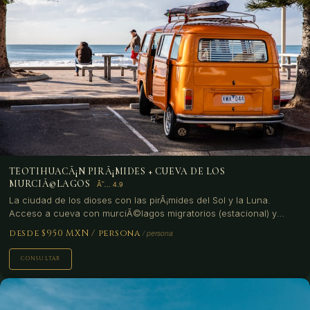
TEOTIHUACÃ¡N PIRÃ¡MIDES + CUEVA DE LOS
MURCIÃ©LAGOS
La ciudad de los dioses con las pirÃ¡mides del Sol y la Luna.
Acceso a cueva con murciÃ©lagos migratorios (estacional) y
degustaciÃ³n de pulque en el magueyero.
desde $950 MXN
/ persona
CONSULTAR