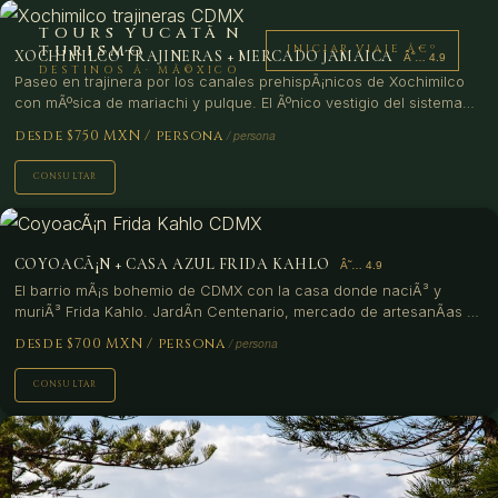
TOURS YUCATÃN
TURISMO
INICIAR VIAJE Â€º
XOCHIMILCO TRAJINERAS + MERCADO JAMAICA
DESTINOS Â· MÃ©XICO
Paseo en trajinera por los canales prehispÃ¡nicos de Xochimilco
con mÃºsica de mariachi y pulque. El Ãºnico vestigio del sistema
lacustre azteca en CDMX.
desde $750 MXN
/ persona
CONSULTAR
COYOACÃ¡N + CASA AZUL FRIDA KAHLO
El barrio mÃ¡s bohemio de CDMX con la casa donde naciÃ³ y
muriÃ³ Frida Kahlo. JardÃ­n Centenario, mercado de artesanÃ­as y
el mejor helado de Jamaica de la ciudad.
desde $700 MXN
/ persona
CONSULTAR