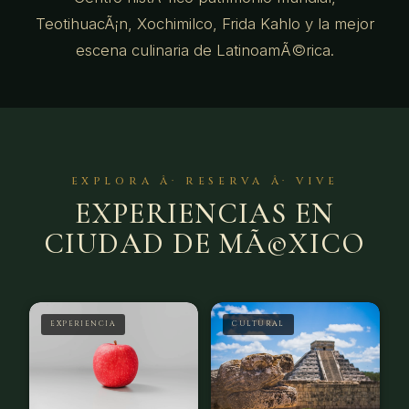
TeotihuacÃ¡n, Xochimilco, Frida Kahlo y la mejor
escena culinaria de LatinoamÃ©rica.
EXPLORA Â· RESERVA Â· VIVE
EXPERIENCIAS EN
CIUDAD DE MÃ©XICO
EXPERIENCIA
CULTURAL