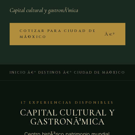
Capital cultural y gastronÃ³mica
COTIZAR PARA CIUDAD DE
MÃ©XICO
INICIO
Â€º
DESTINOS
Â€º CIUDAD DE MÃ©XICO
17 EXPERIENCIAS DISPONIBLES
CAPITAL CULTURAL Y
GASTRONÃ³MICA
Centro histÃ³rico patrimonio mundial,