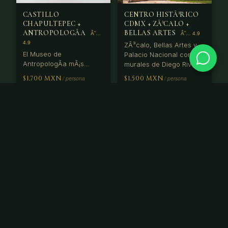
CASTILLO
CENTRO HISTÃ³RICO
CHAPULTEPEC +
CDMX + ZÃ³CALO +
ANTROPOLOGÃ­A
BELLAS ARTES
ZÃ³calo, Bellas Artes y
El Museo de
Palacio Nacional con
AntropologÃ­a mÃ¡s
murales de Diego Rivera.
importante del
Centro cultural del
$1,700 MXN
$1,500 MXN
hemisferio. Calendas
mundo.
aztecas y arte olmeca
VER EXPERIENCIA
VER EXPERIENCIA
en original.
EXPERIENCIA
EXPERIENCIA
COYOACÃ¡N + CASA
GLOBO
AZUL FRIDA KAHLO
AEROSTÃ¡TICO
TEOTIHUACÃ¡N
AMANECER
Barrio bohemio colonial
Tercera pirÃ¡mide mÃ¡s
con la Casa Azul de
grande del mundo.
Frida Kahlo. Mercado de
Recorrer la Calzada de
artesanÃ­as y cantinas
$1,700 MXN
$5,500 MXN
los Muertos al amanecer
histÃ³ricas del s.XX.