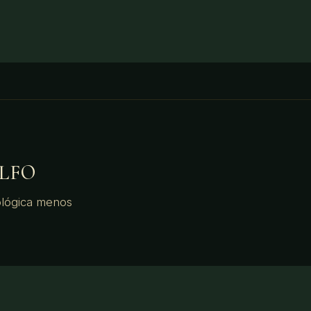
LFO
eológica menos