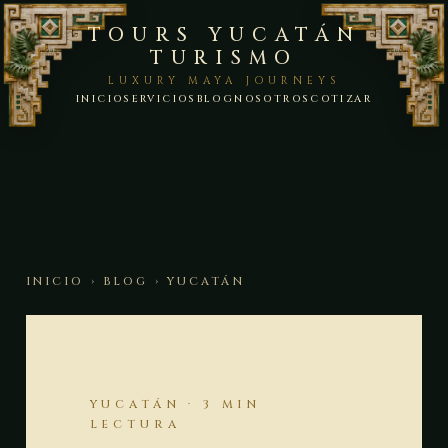
TOURS YUCATÁN
TURISMO
LUXURY MAYA JOURNEYS
INICIO
SERVICIOS
BLOG
NOSOTROS
COTIZAR
INICIO
›
BLOG
› YUCATÁN
YUCATÁN · 3 MIN
LECTURA