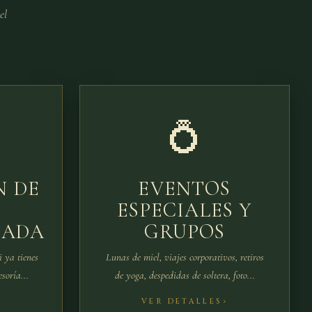
el
💍
N DE
EVENTOS
ESPECIALES Y
ZADA
GRUPOS
i ya tienes
Lunas de miel, viajes corporativos, retiros
soría...
de yoga, despedidas de soltera, foto...
VER DETALLES