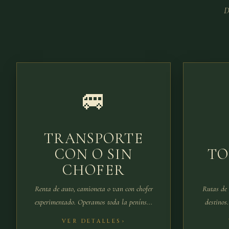
D
🚐
TRANSPORTE
CON O SIN
TO
CHOFER
Renta de auto, camioneta o van con chofer
Rutas de 
experimentado. Operamos toda la peníns...
destinos.
VER DETALLES