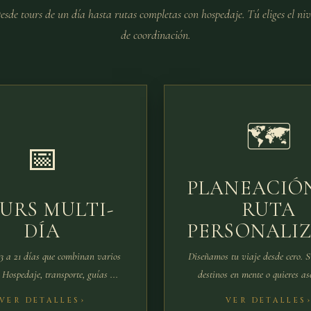
esde tours de un día hasta rutas completas con hospedaje. Tú eliges el niv
de coordinación.
🗺️
📅
PLANEACIÓ
URS MULTI-
RUTA
DÍA
PERSONALI
3 a 21 días que combinan varios
Diseñamos tu viaje desde cero. S
 Hospedaje, transporte, guías ...
destinos en mente o quieres ase
VER DETALLES
VER DETALLES