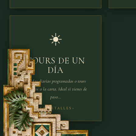
☀️
TOURS DE UN
DÍA
Salidas diarias programadas o tours
privados a la carta. Ideal si vienes de
paso...
VER DETALLES