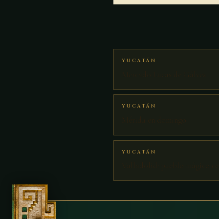
YUCATÁN
Mercado Lucas de Gálvez
YUCATÁN
Mérida en domingo
YUCATÁN
Valladolid: pueblo mágico c