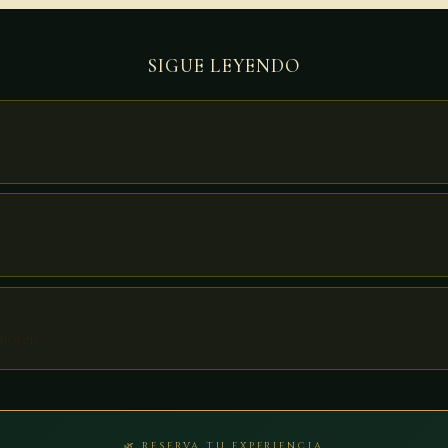
SIGUE LEYENDO
enotero
🌿 RESERVA TU EXPERIENCIA