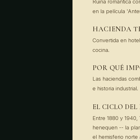
Ruina romántica con
en la película 'Ant
HACIENDA 
Convertida en hotel
cocina.
POR QUÉ IM
Las haciendas comb
e historia industria
EL CICLO DE
Entre 1880 y 1940,
henequen -- la plan
el hemisferio norte