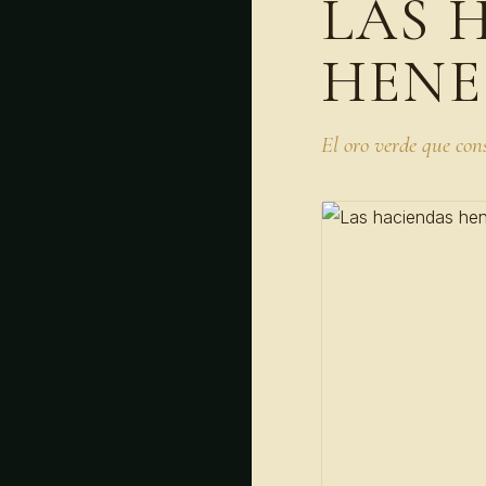
LAS 
HENE
El oro verde que co