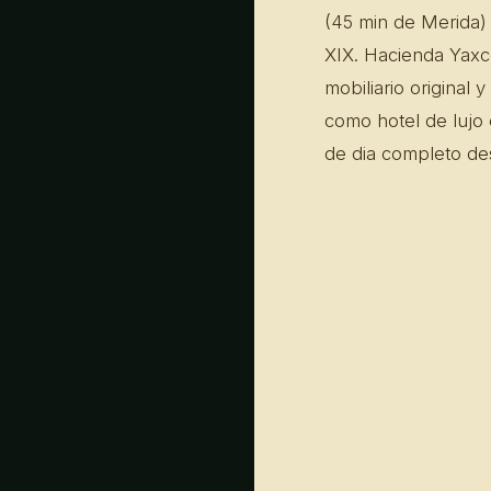
(45 min de Merida) 
XIX. Hacienda Yaxco
mobiliario original
como hotel de lujo
de dia completo de