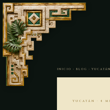
INICIO
›
BLOG
› YUCATÁ
YUCATÁN · 4 