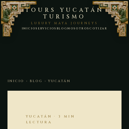
TOURS YUCATÁN
TURISMO
LUXURY MAYA JOURNEYS
INICIO
SERVICIOS
BLOG
NOSOTROS
COTIZAR
INICIO
›
BLOG
› YUCATÁN
YUCATÁN · 3 MIN
LECTURA