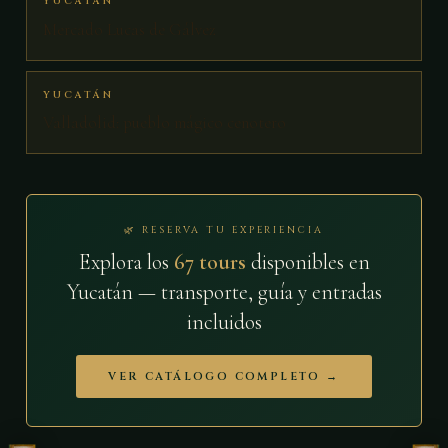
YUCATÁN
Mercado Lucas de Gálvez
YUCATÁN
Valladolid: pueblo mágico cenotero
🌿 RESERVA TU EXPERIENCIA
Explora los
67 tours
disponibles en
Yucatán — transporte, guía y entradas
incluidos
VER CATÁLOGO COMPLETO →