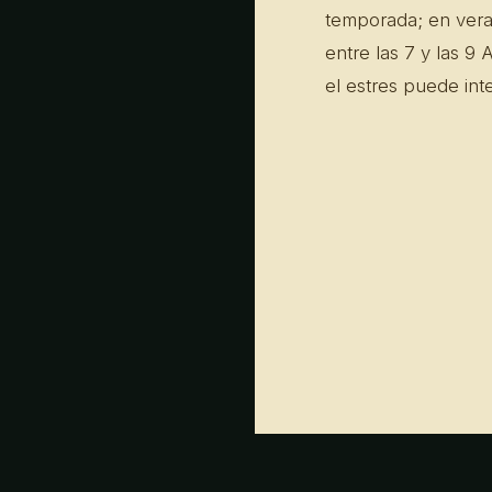
temporada; en vera
entre las 7 y las 9
el estres puede int