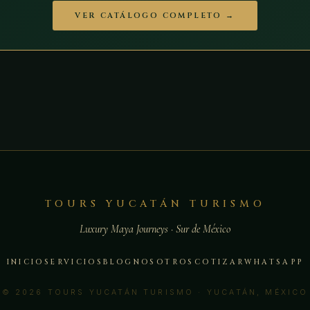
VER CATÁLOGO COMPLETO →
TOURS YUCATÁN TURISMO
Luxury Maya Journeys · Sur de México
INICIO
SERVICIOS
BLOG
NOSOTROS
COTIZAR
WHATSAPP
© 2026 TOURS YUCATÁN TURISMO · YUCATÁN, MÉXICO