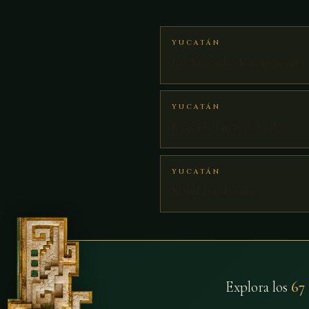
YUCATÁN
Las haciendas henequeneras
YUCATÁN
Mercado Lucas de Gálvez
YUCATÁN
Mérida en domingo
Explora los
67