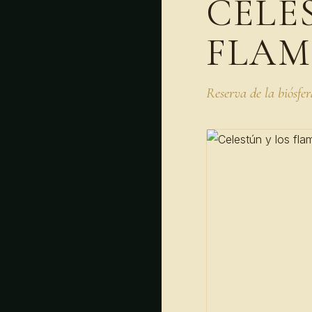
CELE
FLAM
Reserva de la biósfe