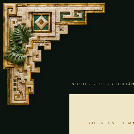
INICIO
›
BLOG
› YUCATÁ
YUCATÁN · 3 