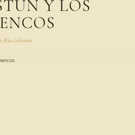
STÚN Y LOS
ENCOS
ra Ría Celestún