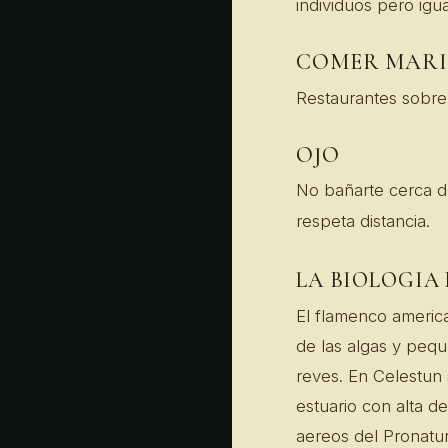
individuos pero igua
COMER MARI
Restaurantes sobre
OJO
No bañarte cerca de
respeta distancia.
LA BIOLOGIA
El flamenco americ
de las algas y pequ
reves. En Celestun
estuario con alta 
aereos del Pronatur