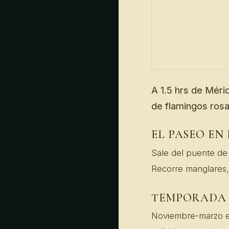
A 1.5 hrs de Méri
de flamingos ros
EL PASEO EN
Sale del puente de
Recorre manglares, 
TEMPORADA
Noviembre-marzo es