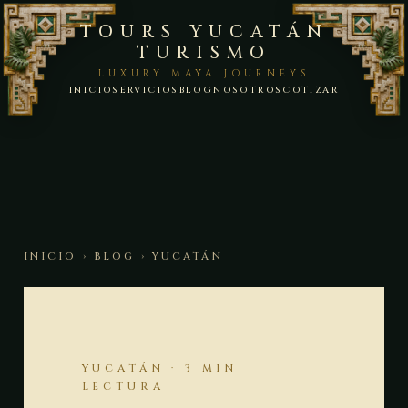
TOURS YUCATÁN
TURISMO
LUXURY MAYA JOURNEYS
INICIO
SERVICIOS
BLOG
NOSOTROS
COTIZAR
INICIO
›
BLOG
› YUCATÁN
YUCATÁN · 3 MIN
LECTURA