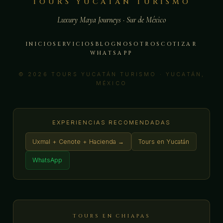
TOURS YUCATÁN TURISMO
Luxury Maya Journeys · Sur de México
INICIO
SERVICIOS
BLOG
NOSOTROS
COTIZAR
WHATSAPP
© 2026 TOURS YUCATÁN TURISMO · YUCATÁN,
MÉXICO
EXPERIENCIAS RECOMENDADAS
Uxmal + Cenote + Hacienda →
Tours en Yucatán
WhatsApp
TOURS EN CHIAPAS