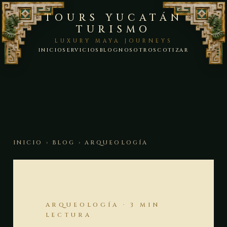
TOURS YUCATÁN
TURISMO
LUXURY MAYA JOURNEYS
INICIO
SERVICIOS
BLOG
NOSOTROS
COTIZAR
INICIO
›
BLOG
› ARQUEOLOGÍA
ARQUEOLOGÍA · 3 MIN
LECTURA