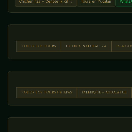
Chichén Itzá + Cenote Ik Kil →
Tours en Yucatán
Whats
TODOS LOS TOURS
HOLBOX NATURALEZA
ISLA C
TODOS LOS TOURS CHIAPAS
PALENQUE + AGUA AZUL