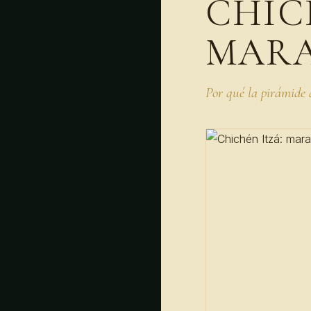
CHIC
MARA
Por qué la pirámide