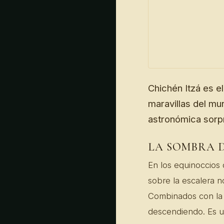
Chichén Itzá es el
maravillas del mu
astronómica sorp
LA SOMBRA D
En los equinoccios 
sobre la escalera n
Combinados con la 
descendiendo. Es 