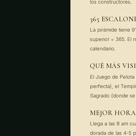
los constructores.
365 ESCALON
La pirámide tiene 9
superior = 365. El 
calendario.
QUÉ MÁS VIS
El Juego de Pelota
perfecta), el Temp
Sagrado (donde se h
MEJOR HORA
Llega a las 8 am cu
dorada de las 4-5 p