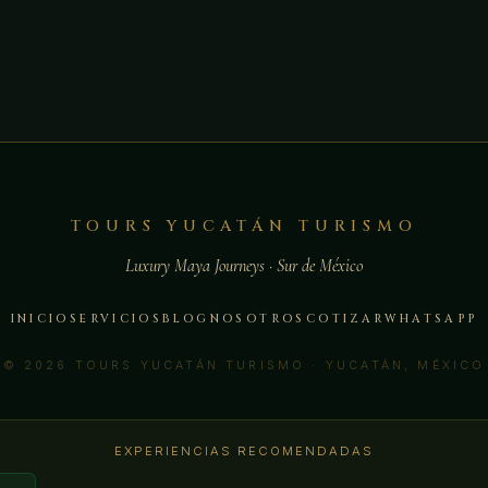
TOURS YUCATÁN TURISMO
Luxury Maya Journeys · Sur de México
INICIO
SERVICIOS
BLOG
NOSOTROS
COTIZAR
WHATSAPP
© 2026 TOURS YUCATÁN TURISMO · YUCATÁN, MÉXICO
EXPERIENCIAS RECOMENDADAS