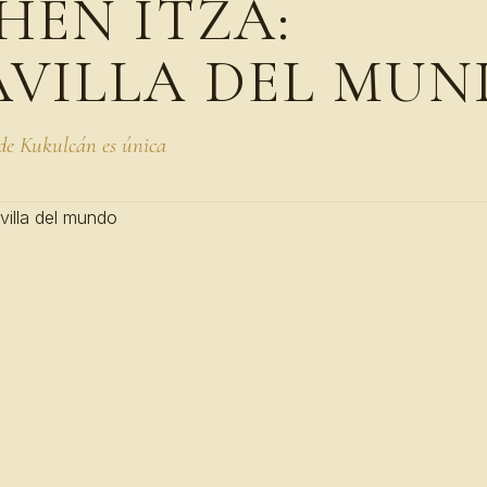
HÉN ITZÁ:
VILLA DEL MU
 de Kukulcán es única