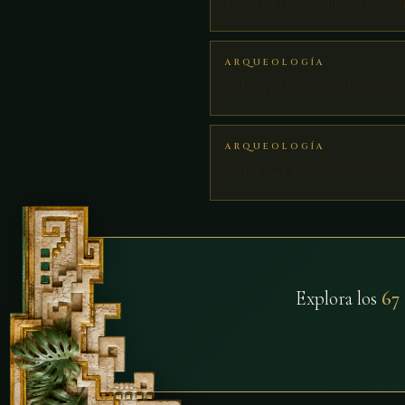
Uxmal: la joya Puuc menos tur
ARQUEOLOGÍA
Palenque: la tumba de Pakal
ARQUEOLOGÍA
Calakmul: la pirámide sobre l
Explora los
67