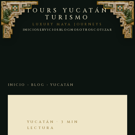
TOURS YUCATÁN
TURISMO
LUXURY MAYA JOURNEYS
INICIO
SERVICIOS
BLOG
NOSOTROS
COTIZAR
INICIO
›
BLOG
› YUCATÁN
YUCATÁN · 3 MIN
LECTURA