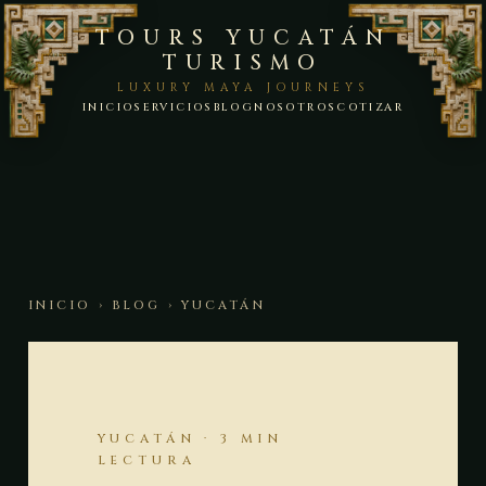
TOURS YUCATÁN
TURISMO
LUXURY MAYA JOURNEYS
INICIO
SERVICIOS
BLOG
NOSOTROS
COTIZAR
INICIO
›
BLOG
› YUCATÁN
YUCATÁN · 3 MIN
LECTURA