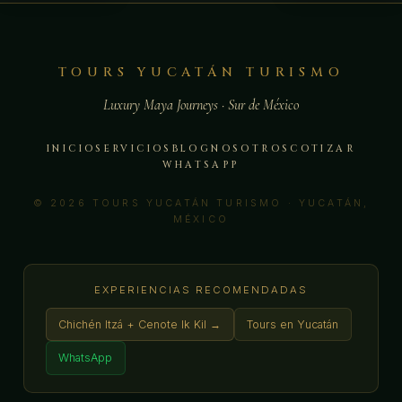
TOURS YUCATÁN TURISMO
Luxury Maya Journeys · Sur de México
INICIO
SERVICIOS
BLOG
NOSOTROS
COTIZAR
WHATSAPP
© 2026 TOURS YUCATÁN TURISMO · YUCATÁN,
MÉXICO
EXPERIENCIAS RECOMENDADAS
Chichén Itzá + Cenote Ik Kil →
Tours en Yucatán
WhatsApp