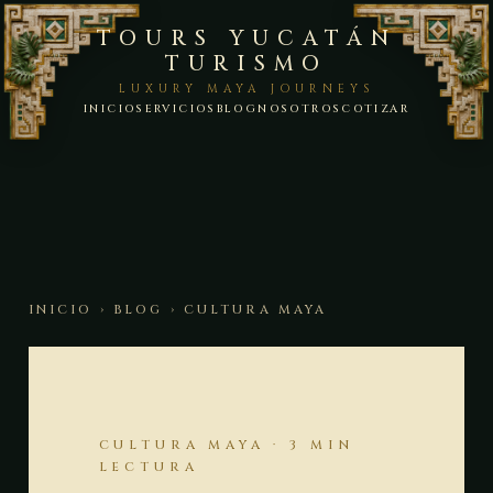
TOURS YUCATÁN
TURISMO
LUXURY MAYA JOURNEYS
INICIO
SERVICIOS
BLOG
NOSOTROS
COTIZAR
INICIO
›
BLOG
› CULTURA MAYA
CULTURA MAYA · 3 MIN
LECTURA