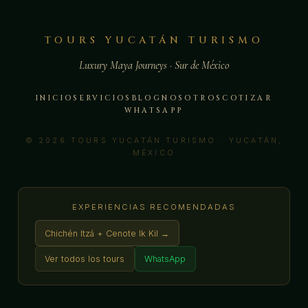
TOURS YUCATÁN TURISMO
Luxury Maya Journeys · Sur de México
INICIO
SERVICIOS
BLOG
NOSOTROS
COTIZAR
WHATSAPP
© 2026 TOURS YUCATÁN TURISMO · YUCATÁN,
MÉXICO
EXPERIENCIAS RECOMENDADAS
Chichén Itzá + Cenote Ik Kil →
Ver todos los tours
WhatsApp