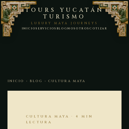
TOURS YUCATÁN
TURISMO
LUXURY MAYA JOURNEYS
INICIO
SERVICIOS
BLOG
NOSOTROS
COTIZAR
INICIO
›
BLOG
› CULTURA MAYA
CULTURA MAYA · 4 MIN
LECTURA