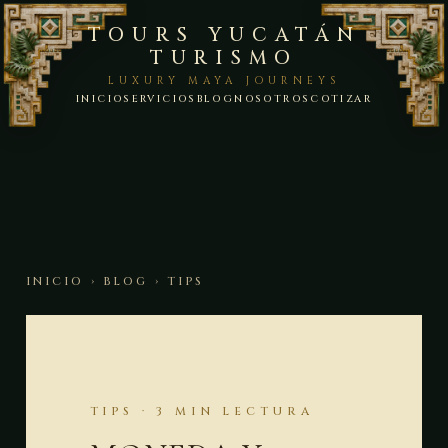
TOURS YUCATÁN
TURISMO
LUXURY MAYA JOURNEYS
INICIO
SERVICIOS
BLOG
NOSOTROS
COTIZAR
INICIO
›
BLOG
› TIPS
TIPS · 3 MIN LECTURA