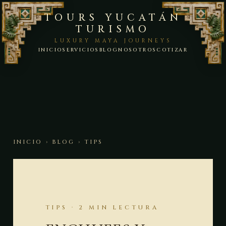
TOURS YUCATÁN
TURISMO
LUXURY MAYA JOURNEYS
INICIO
SERVICIOS
BLOG
NOSOTROS
COTIZAR
INICIO
›
BLOG
› TIPS
TIPS · 2 MIN LECTURA