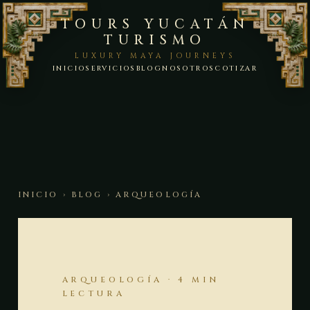
TOURS YUCATÁN
TURISMO
LUXURY MAYA JOURNEYS
INICIO
SERVICIOS
BLOG
NOSOTROS
COTIZAR
INICIO
›
BLOG
› ARQUEOLOGÍA
ARQUEOLOGÍA · 4 MIN
LECTURA