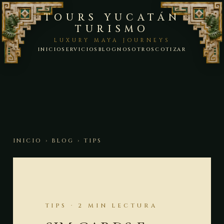
TOURS YUCATÁN
TURISMO
LUXURY MAYA JOURNEYS
INICIO
SERVICIOS
BLOG
NOSOTROS
COTIZAR
INICIO
›
BLOG
› TIPS
TIPS · 2 MIN LECTURA