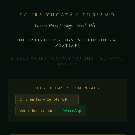
TOURS YUCATÁN TURISMO
Luxury Maya Journeys · Sur de México
INICIO
SERVICIOS
BLOG
NOSOTROS
COTIZAR
WHATSAPP
© 2026 TOURS YUCATÁN TURISMO · YUCATÁN,
MÉXICO
EXPERIENCIAS RECOMENDADAS
Chichén Itzá + Cenote Ik Kil →
Ver todos los tours
WhatsApp