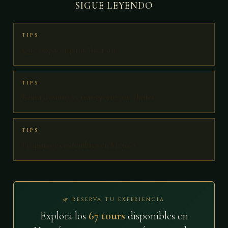
SIGUE LEYENDO
TIPS
Qué empacar para Yucatán
TIPS
Renta de auto vs transporte con chofer
TIPS
Propinas y costumbres en México
🌿 RESERVA TU EXPERIENCIA
Explora los
67 tours
disponibles en